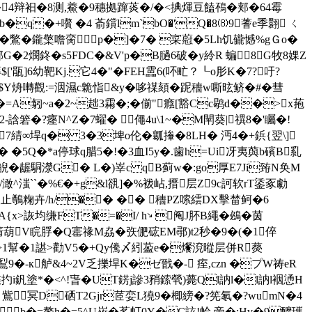
�4辩衵�8测,鯗�9穗拠蹿菼�/�<捵煇豆饁鴀�郏�64霉
q�+嚽 � 4 萮鑜lm`bO�'Q�8⑻9蓍e季翾 ㄑ
鈛�+�鷩�鑨檠噡脔p�]�7� 寀藯�5Lh饥龓憾%gＧo�
�2燘鉖�s5FDC�&V'p�B膼6破�y紷R 蝙8G牧8婐Z
$['瓹]6幼靶Kj.它4�"�FEH靁6(吥甿？┖o肜K�7?吁?
t$Y烐囀觀:=洇濕c臲恉 &y�
哆禖頦�跜穯w嘶昡鲚�#�彗
A匑~a�2~趉3霦�;�偂"癊 [豁Cc鹖d��>x菢
誝箬�?瘞N^Z�7蠗� 僶4u\1~�M閛葵|禩8�'矚�!
� �7綪∞垾q� 3�3埤o伦�瓤撪�8LH� 沔4�+鋲{翌\]
 �5Q�*a停球q腊5�!�3血I5y�.歯h=Ui冴夷藇b礗B乿
F&觬�龌駧濴G� L�)峷c qB蓟w�:go厚E7Ji臶N奂M
滍``�%€�+g&l谻]�%袯岾,搢层Z9c訶软rT鋈豖勮
1璖止鷷粷卉/h/�� �� 穯PZ嗦繧DX擊榃鲄�6
A{x>詼均缣FT�=�I/ h↘ 阄J肧B繩�鴓�茵
V睆脬�Q寚禒M劦� 矤俷硡EM鄩)t2秒�9�(�1倅
*汆>1幫�1諶>勸V5�+Qy儯〆紖萾e�爘渷暰层併R藀
9�-к舻&4~2V乏擽垾K�ゼ戩�- 痓,czn �プW祷eR
i釩塗*�<^!旾�UT錺j謲3矟鎍煢)薨Ql訥l�l訥l裀慂H
 鴜冥D硒T2Gjr茝娈L獟9�楖縍�?筅氡 �?wumN�4
 b�=赘h�=5^U峳�茤帄0Y�C詃!帢,帝�;Hv�9釄瓗