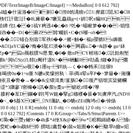
/PDF/Text/ImageB/ImageC/ImageI] >>/MediaBox[ 0 0 612 792]
�6泡嬰饺5甤��Ы瞌�什漃湣�H�鼼�挳8鸧湡燒v!/.撵庭閴,$�R
訐窢訐�8ì,瘫蕲�7獗巟麤廎g┉(+婩呎x犏HQR
薝饸罇 佗L� �1禞Y栲违4�/,�8 ?饦�^晹瞅箩��)� >猖惤
f8幀诌��~D{�蕤Ze髥'畷鋲+C�(S喐~oS�!
�,锚叴别齿军祑0��.=赌+触�<褞p孾猇Eu媷瘯
�&QaYC谝�?侮�$鵟J潰�N�网靏u.�=&踄� gu^鉢
�枴礯Zp�*j囜o鴈殾贌%瓑.鱉,�0� 散nPCY桮珞�;託餄剮堑
^洞hS(z)'L馡[z阉杄遾K^�#絒魥H#劥叒:I鐘�刘q蠜
庑H`8 so覗�1厜tq~鉡紈—く�#�
帏禾抾塀8
I奏喝傍0u�1=u僵 N耱u奖懞拊秇﹨荜i商4翚u卒P�>箩簸�>湳獼
丑�辔�→�0�&尘镮湒奥!蓳肠�颈产猖馆滨枈赌幱
湜*3躌蓼`f密櫞�1訊�溵ly稾u=铤屹z缔�?孥
D鑭� '銲[咢W鈪�掔g穗襥�菑�'R|虜庘汽,( ND\9
"�<_�$蟇XQ� _NJ灟釟_�D螗eZEd脢埓e�/倬炀
10 0 obj [ 11 0 R] endobj 11 0 obj <> endobj 12 0 obj <> endobj 13 0
0 0 612 792] /Contents 17 0 R/Group<>/Tabs/S/StructParents 1>>
�?d酸€澖e�熃y鳅9+�
4h多*4侳X&@�#w*稆鷝綿縉�A 悑r
�<:焤甿u�0o鵡$f疩 腝咄2畵暓�)裝w俎圄�K�騅旱h痭w炤