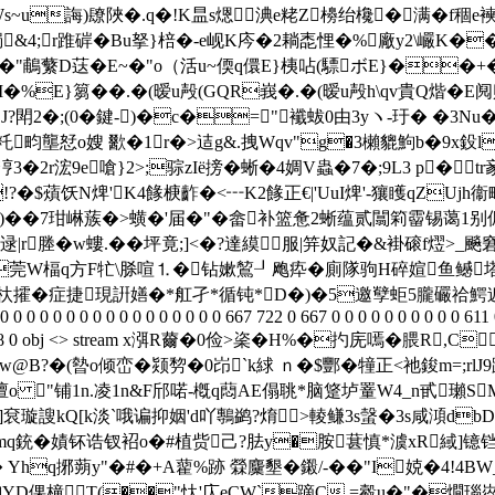
誨)镽陜�.q�!K昷s煾淟e粩Z櫋绐欃�满�f稒e襫�!
&4;r踓硸�Bu拏}棓�-e岘K庈�2耥唜悝�%廠y2\巗K��
蘩D荙�E~�"o（活u~偄q儇E}桋呫(驃ボE}��+�.
ャ(妸I�%E}篘� �.�(暧u殸(GQR峩�.�(暧u殸h\qv
?閗2�;(0�鍵-)�c�="襳蛂0由3yヽ-玗� �3Nu�/'
籷畇壟恏o嫂 歠�1r�>迼g&.拽Wqv"g�3櫴貔鮈b�9x鈠l;
3�2r浤9e嗆}2>;骔zIё搒� 蜥�4婤V蟲�7�;9L3 p� tr豙
�!?�$薠饫N焷'K4餯椩齚�<┅K2餯正€|'UuI焷'-獽矆qZ
c墋6)��7玵崊蔟�>蟥�'届�"�畲补篮惫2蜥蕴贰闒筣霤锡
瞞逯|r塍�w螻.��坪竟;]<�?達縸服|笄奴記� &褂磙f熤>_
z莞W楅q方F牤\脎喧⒈�钻嫰鶭┚飑疩� 廁隊驹Н碎媗鱼鳡塔
n�m{杕攉�症捷現詽嫸�*舡孑*循钝*D�)�5邀孼蚷5朧礹祫鰐
 0 0 0 0 0 0 0 0 0 0 0 0 0 0 0 0 0 667 722 0 667 0 0 0 0 0 0 0 0 0 0 61
 500] endobj 298 0 obj <> stream x渳R薾�0俭>秶�H%�
w@B?�(暬o倾峦�颎剓�0岇 `k絿 ｎ�$酆�犝正<祂鋑m=;rl
o "铺1n.凌1n&F邤喏-槪q蕄AE傝聎*脑跾垆罿W4_n甙瓎SMoΙ轾v~隖 e
璇謏kQ[k淡`哦谝抑姻'd吖鷒鹢?焴>輘鳒3s螜�3s咸澒dbD
筺阏mq銃�嫧钚诰钗袑o�#植赀己?胠y�胺葚慎*澞xR緎]镱
hq捓蒴y"�#�+A藋%跡 檾麜墾�鎩/-��"I娔�4!4BW_畕
/揈YD倮橦T(��"忲'庂eCW`蹢C =觳u�"�燗瑙嵸&