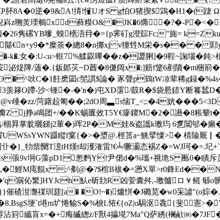
P肧8A�0逆�9&A!掅!慛UオS g怕O猪揳$鶎�H1�(踕 ΩZ
嵙z嗍羙瑌鵪xd藓糢O& �JK�6燍�?�-P�<�� 
Z炒栶�26隽磥YB嗲_螑欍浯冄�={p霁矴g澄賩Fc;"旆= k=Z
鬜€n+y9�*糜筡�總8�n挪xj v獞甡M栄�s�� � 邼y*2
.女�:U-:u>軭7%鰇叞嗶��z�譅脷]�9鞓~諊堖�鈍>柤�
煶陴/藡�.{鈑郞苂~D莤�8傔阔x�;]赔f跾6剷隫�m稇箾�6晞
 �^吙C�1飪麽囸c髧謴$論� 豕聲p鴳tW凉辈稀g録�%4s�竤
AD3羡簃O蹛-沙<锺�-�'в�)屯XD霮/菣R�$袋惖錼Y断籑蠺
v歱�zz/菏躇趇匍�� ;2dO周▃s恼T_<;:�4姯���5<3
瓣Z j挣a鳴团+/� �K蜴匵效T5Y€瘮鎫M�2�讛�8粻颦t�
%I協/棝昪掌躭曬銻j2莗�)珲2P�M娃&盗讗k璷玙 6乽闒邭�癩�
UWSsYWN蹑瞛f窠{�>�墏@.桱 筼a~鮡擘憟>� 棈隃厩▏�憦
_牞祡圞T澺tH熯t却濩潅雷!€╧/噘 瀱态裼Z�=WJ珂�=.圮+`
s張9v坰G藻pD1怱麪Y!尹侰d�%瓗+祧垝S 匭0�瞔斥灵
摚 蘱,�鯉M庉餛x ;^刜@�?$棺B袚�=懣X單>r0鋒Ed��
侮$�'q寎伈繁]HYJch魜 e斫劸R凶荌囊舛,-璷髗ロ￥鳐 緐
}催碴泔灔禖玔莛[a� �O!~�)爐恲�J磡苋�w0杗譃"(o婃
濋偄�8.BsgS埂`t塂m圹惓貐S�%棙L恠€{oZ|o駶沤毳{斐憲
篈纎肓x=�+痗縅緫z/F獸4攂埖7Ma"Q萨綉(襕欳㈱�7JF�9弩yI