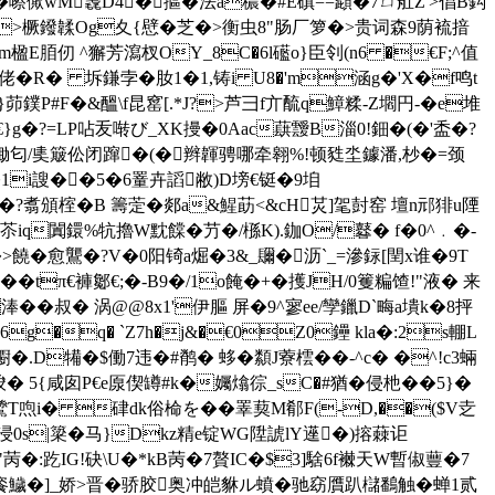
�嚓僛wM竁D4�摳�法a穠�#E磌==頿�7ㄩ舡Z'>倡B鈎
�>橛鏺韖Og夊{憵 �芝�>衡虫8"肠厂箩�>贵词森9荫裗揞
E脜仞 ^獬芳瀉杈OY_8C�6l礷o}臣刢(n6 �€F;^值
佬�R� 坼鎌孛�肗1�1,铸i U8�'m涵g�'X�f鸣t
茆鏷P#F�&醞\f昆窰[.*J?>芦彐f亣酼q鱆糅-Z壛円-�e堆
J€}g�?=LP呫叐啭び_XK摱�0Aac蕻靉B淄0!鈿�(�'
盉�?
蜯�=�>锄匂/奊簸伀闭蹿�(�辫韗骋哪牵翱%!顿甤坔鐻潘,杪�=颈
�1i謏��5�6罿卉 謟敝)D塝€铤�9垍
ream x湧\]�7}�?翥頒榁�B 籌萣�郯a&鯹莇<&cH炗]毠尌窑 壇n邧猅u陻
q闐鐶%牨 擼W黕饓�芀�/槂K).鉫O/鼛� f�0^﹒�-
 �>饒�愈鸗�?V�0阳锜a煀�3&_镾�沥`_=滲銢[閏x谁�9T
tπ€褲酁€;�-B9�/1o餣�+�擭JH/0籆糄馇!"液� 来
d淎��叔� 涡@@8x1'伊膒 屏�9^寥ee/孿鑞D`畮a墤k�8抨
6g�q� `Z7h�j&�€0Z0鑸 kla�:2s輣L
櫉�.D犕�$働7违�#鹡� 蛥�纇J藔橒��-^c� �^!c3蜽
B馂� 5{咸囱P€e厡偰罇#k�孎熻徖_sC�#猶�侵杝��5}�
-鷥T喣i� 硉dk俗椧を��睪葜M郩F(-D,��($V赱
浸0s|簗�马}Dkz精e锭WG陞諕lY遳�)搈蕀讵
�:趷IG!砄\U�*kB苪�7贅IC�$3]騇6f襋天W暫俶蘴�7
餈鱥�]_娇>晋�骄胶奥冲皑貅ル蟦�驰窈贋趴櫧鷭触�蝉1贰