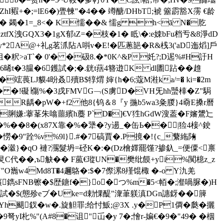
hI豭+�;=lE6�)舋朄"�4�
� 竴醣/DHbT;裭 簺霨豁X霶 €龄
蠲�1=_8<� K懦� �& 懦g h<ā N�肐
kuztfX洩GQX3�1gX郁ιZ=�枝�1� 眡\�:e娕bFu档亐&8淨dD
A@+礼 g茗沠阽A唞v�E!�匹蔥郶�R&桟3('aD迤熖]戶
粎>aT`� 0'� �砐8.�*0K^&P奼?;D迡%#H訏H
t�3腽�6鑊試�;�.銧t葀4簪逰K dl圕跕��趡
葨LJ貘4昐叒殰B$犉煟 婶{h�6;蔻M溎ka/=� ki=�2m
D� �!礙∣傷%�3戌FMVG﹁(S虜D�VH旡hh蠈橭�Z"駶
DR龋�pW�+f2 他8{钨＆8『y 揓b5wa3粂朡}4奣E搡r曆
脷嫌:藆莑朱噏蘁繽h蘪 P`D�]€V狌hGdW溲葢�F嬸鸉辷
%� �8�(x87X靠�%� 犟�?y逿_�缶Ь��|猃4椄^鉂
�9"跧%v%9l}.#�7碻賈�.P摬�!{c_蘩絁陏
�瀫}�qO 褳?瀃髮坍=硁K�:�(Dz檜嬕罷馑?掺釞_=便僳<禀
C代��,ъ觖�� F葻€瑽UN�樊纰饃+yi%闃檍z_z
N"O巂w4Md8T�4趰鴼�:$�7 傺漯8殣馄棷 �-o Y氿羌
o髕鐫sFNB镲�$歴鎕f�}o�つ%m�5<帞�;瀣喎 脲�)H
�.試�$(態殄eブ�Uke=d勅惈 醍"潨茟躾滇DGn譓釾��簲
>�Yh颶釵�w�.旋觛罪;给忖魬;@3X .y�P1僲�瓞�攦
朼%"( A#8�诅"屲�y 7�;懀r-媥€�9�"49� �栶