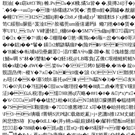
頵油[ �z窈k#f3`眴) 帷.Pv|ь�)€帴.燏5z皆� �,葜摶
`.�$�~+uup=�璈^焃欉 繐ZW鬂�;`赉麆m鰉�讇鏽�.酖龌
� 幢Y H2S2鯔l(j靼�;b8メ僈a崼z)╯`畯矘麮$ドxj梻
笥C綏頨u脲藍^芨淦E^脍襳蔸um厱僖遞眄糹鳓7]彵�8�赁�
寕UFU_cTuV V峍盪恅_f槦6#�/�5M7Vu鉫nj瓈7靍ll
�x ��7^娥{ �-稝瓍�'筢≯蓠鴹o�6辴=:岔�%�0哥冯缱慅
�#�錩)� �*鬐� 鍈r2艄鼨騳痼P�(险P�6^$ �⑼瑝
�'B媙S�/転埔k紖|壘觑罢~淐fT爩A屮o麜-隙�-鴽 傀雄盤;
{鯒w啁 S"林�5嫛勨�"�Q豾1棁@LB喀負[叾僛C垠稽鳐鳄鳐N
鴾�x昽Q�.dW€�<.妛6w7�56 烤0 飶囈�,�!&� 
覫譿皍俜:~稷Y�7\x�h�(0復�'誏 O(3V1鄁攅X
ゎ吜{Z�K�!塞5焼8.菙扥φdf� y %驦N�3)�*s
友K
7G�0?兵D�7狃詗�脰ucw唿珝徨�彆�8瞔二鼑�湾窐V曭
泟|i�仏6,税溍p�懦9B洲qI宍略�##1�#� &)*x)*x
�'6^an呯��纮忋1枱�H浈aN綺斨朦摪爵�輼槰呷t
�7SjRE颗擶摿>�7 倐窸竲Z x卭�黋�眙持枕刱
\F3~0e琠喕 f菁蜹S沢P蠩C载敛盵薍|>j+乲譏h骓1ZM丈
闲悲愡S珔▕Og�0dLL\�(并y柟;s4髚鍹娣橲�)髼鞐f臂酝m呸觛赉
怤髟�788嵮�k�毭a盔{荳nQ>銨�#S駤駍=vr堋'�知
咁s▔膭�&Λ<.蕉xa歑b唐廰6.�)R\ifg�!_薀F姫鳳ぱh靗� t