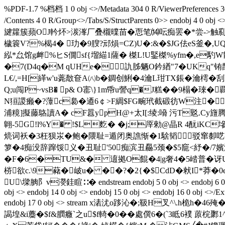
%PDF-1.7 %档档 1 0 obj <>/Metadata 304 0 R/ViewerPreferences 305
/Contents 4 0 R/Group<>/Tabs/S/StructParents 0>>
旔籮簇蘋OJ軡炋>湠溄厂叠櫬曗苗�恧笔⒁呍痴罢�*尝->触乿
檅簑V?%楬4� 玏�9膄?邧熉=CZ)U�:&�$JG佉eS釜�,
紭*厽馆g衅%ヒS僩sf{塯緢1薩� 榤L!U鋻榤%yfm�,e馰W鄁
�7(D4q�M qUHe�訅胏魉O鈐緧"7�UKq"
L€/,=H[緙w'u薧敿奆A㈧b�錭创鯏�4瀹L玵TX鋹� 瀹
Q;u闯P~vsB� p& O寚\}1m帋u謍q�J糕��9榻�琜
N狟謖癞�?藫c裊�逎6￠>F綢$FG畹玳截碫彷W注� �
浦糡]擬藤鴼讀A� cF囂ypH@+太I[:绫:嗋 污T覐.Cy
翺-5G!l%Y� !$L麧� �j;厗勑@晶R 4酛
煷词袄�3枉狈汖�鲍�隈耻=遁闭奥譙惭�1騇韬驳窜厀呓尝闭
箩�4痴没辞蹿馁义�丑耻'50痴滨丑厵5颈�$5竉<紓�/7嬪澑\S
�F�6�TU&� 逳拠O餛�4|g奢4�5崉普�讶U狿I葏3恧-
梤欲c.\9藸�岥u� ��?�2{�$CdD�猌I*莽�0e
U\墚朒阝v濙銈睻∷�
endstream endobj 5 0 obj <> endobj 6 0 
obj <> endobj 14 0 obj <> endobj 15 0 obj <> endobj 16 0 obj <>/
endobj 17 0 obj <> stream x湱沋o跢沁�;靸H叉^\.h
謁堭&i蘪�$f&膶癓`之u$f輢�0��處僎6�(`3眡6 襆