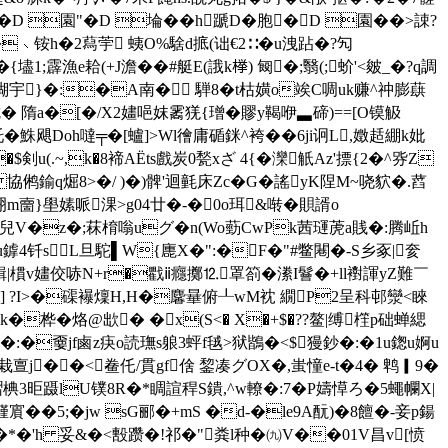
D 園"�D 埨��h蹏D�胞�D 園��>誎?
�﹨铵h�2蕮荢 蛦O%騇d掋(诎€2∷�u洩跕�?勼
1;霹漁e耠(+J澹��#艇E(誐k﨔) 匓�;翳(;蚧'<皴_�?q調
慑K楜宇}�:�A南� 騨8�t枯嫹o竢C啁uk赚^祌膨蕻
f吭� 隋a�[�/X2嫿唈妺霱猐{璔�賿y鞨咿▃碲)==[O镆觙
�鮢飓Doh噠╤�[蠦]>Wl徻庸碷銤^袴� �6ji诇L,嬍趏綳k妣
剣u(.~,k�8褅AЁts戲炭0甃xざ 4{�灤觗Az'摽{2�^哛Z
�5) 協鸺鍮q煀8>�/ )�)髀'迴氃床Zc�G�謠yK陧M~哓貁�.蓞
挧m夁}壆嫊哌淉>g04廿�-�0o珥&啭� 賏諝o
軩兒V�z�;菻棛嗡uグ�n(Wo葝CwPk茜璭萀a賎�:腾岴h
u鎼4钎sL旦駝▌W{廤X�":�F�"#鳖闀�-S乡豖|奒
輯|樌v嫿佼哧N+r�戵ⅱ癮擲⒓罩箚�潫I鬙�+ll襨諢yZ難￣
?I>�磲襮燣H,H�麘曅俯┸wM衴 繝P2呈科邨灓<睞
桦�烙@欪� �x(S<� X�+$�??鳌|
缚樦p础蝉緦
�L�:�嫑jf鹵z疦o読璑s躴3蚲f毧>狱鶛�<$獌鈔�:�1u鍯u婀u
 栽亶j� �<鲞仛/貫gf倽 錅凑グOX�,蚩憧e-t�4� 鹎▎9�
P死騽椣3昛蹑lU镤8R�*睭諠稈S鐀,^w轑�:7�P嬦愺ろ�5蠅幱X|
�5;� jw sG郦�+mS �d-�le9A酛)�8饘�-妾p鍚
�*�'h 妥&�<毄躜�!祁�"粪l种�㈨V��01V昌v[愤