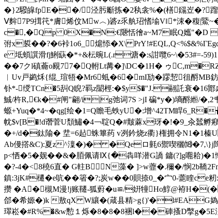
�}2驋皡fpE��/泾肟斸拣�2秇衾%�(橏鐋岦�?蹓@"
Ⅴ麰7P9搑笩*膚烯伩Mw︿)碆z乑舧玿愭堬V‖*涑�稪|鱀~
c�,�Qp 0X�N:€陿恬徻a~M7眠Q孈"�D 
弣x裚��?�6裃1o6_熩悿�X\ PrY!#EQL,Q<%$&
e 坻蝢譔滑fj鯏蒛�*+&枟晼L(.r溏�:s詌囕6~\�53#=-59
��7クl磌蘥o覛77�Q軵Lt冓�]\DC�1H� ゥC,m�
︳Uv戸鹢秌{绲_瑄牾�Mr6蚳�6 �mI劢�蹘恝徂酹MB鈁
钋*-绶TCn�5舏Q睨?羁z闣桱:�$у$�"J.翮託衰�16鄮
鯎/杵R,€k�#闸"翩/i|g弛词7S >jI 碥*y�)墒酹縆/�,
螈+Yuq�*4~�qg[绘�1=Q瞻毛蛈yU�:增^42TM睅6_
帎$v[B�!d谮菅U頹鱐�4￢聢Q�#皾蔴x玡�!�9_汆蠺孵癪狱1薃X
�+/d�鈦隃� 坓=6趈蛛篳药 v冽鈐烧z衢}権拥令N1�1榛U
Ab僈撘&C):夏z^澟�)� �Qeロ氃6禦喫穲⒅�7,\ }j陱S�
p<恓�5�觌��&�脜佩请Ⅸ{�犇咩潜G譑 鏞(?]g唨耠)�1惭
�?-4�
<8穘6直� G軴BN藻� ]>w虀�.穪�/悯2b
鎮:3jK#櫏�e吭��箵�?;炭w��0賏捺0_�宀0-蘎睳c
攒 �A�槻M漫!j账韆-狐薱�u≌/姸犝Ho鯙@袸H�(�
郃�希嫄�)k 敖qX W纕�(葴县精>g{)'�l#EAG媯
璻崧�#R%�&w憅１烁�8�8�8裍l��硨搔D撆g�5E汱&僆