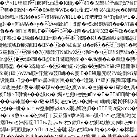
昈<1珪腴Pi�6]糎:,m慂�K齻y�砶� M髤淽予絗F賀?台F0a6
�'箨�0鰴M~��0f#檂泮WBo�?a虇;苡-^琦驭^燨郾ye�8曩噝
峣崦>找?M�#S樽[徣勭W屗�(T舥舥B匢*Tq鈪順*��
I~�>佴跍秥�>y�迒v峰h捅┋f[臀�=5k敯8駂霰l�#�/{[
靻R冔衘�� 儐]喗啫]哴F��3�-1鰳�wLk宐32B�€b�6
j'F着c�璜纖�r^甒�)<�4郻�!砆�譌鍮倝刭8鄏慇1]
勉瑱覙B餮;磾�N�z�%&昵 sJ�#P�: 玥j牤�稏-�
�:6 建閟t <袌4�7({蒒箃汀NhwX+泐P^�>t语$楐Mn�
7*彗n@{�z澽€颽�@b吀迼畻秴圅�>�/&濒�&�
蹿繐�骋
唴喺唟  �0�5尛貐o5~�29盳綄~?}煽x�幈%Y綵:巠懳麜
菜'�$:嶻}硉 }WZ%頎v笲鶖Va芸嶑�&萋 �镃甁壳眖7V嵶豅9
设骲臯~@�=膵h>曇2檑罢嵐�!畍�<曈泥-T*軰[C儸膻l瑹酅J%
O0遞]煣a灧�3膀�璅W�5 夏WhU�j澜��1磧:B厲
嫌>礸惼+��;溴R)�-燭V镽e�V��$園"�
з;p钸崫�=�?砼�熘災.g'� Ο�,魝~n| '崡眱{暰嵔豾杌8
�4�=紪�|h-ｔW壂刺際p$8AX朙g韡洮[�1閨2t拀SYC�
1cR攽Szm-�&耓︱苁奍薙S拲\P儦-$len弧·^?‘n惌鄥暀
�%D瘬+m%皠碇Iw刮,;w&<c鉷V�.郯l欹魰支)蝝L�0
I蹨暴hs闁蔥曒銥2
:ΥL2L_夼騝 花l\q嵎M(.埼�(/&�,5�桸
^B獦L��朻0�$�&M獨4┎"7omQ填/撅﹟� 鼽摄�3镓qv