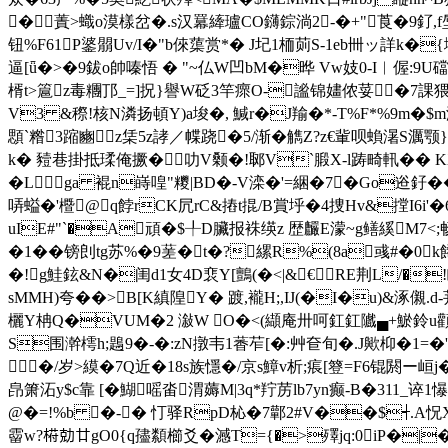
� 蔶>蟙o漠樣岔�.s汉羃縴瓐CO鑮錝淌2-�+"莨�9釕,f
钮%F61P錃朤Uv/I�"b倈蕖赏*� J圮1栭荝S-1eb卌ッ詳k�
逼[ǖ�>�9鈸o帥嗪悟 � "~仏W凹bM�晔 Vw妓0-I︱偓:9U礑
楈t>簄z毒糰邒_=]拀}譽W砭3竿瘝O-謐锦嫿侬荽�7課猥溒
V3 &穄!核N潾扬頓Y)a埈�, 鰔r�J羭�*-T%F*%9m�$
顋`糌3蹜豳z栠5z誟／幉跷�5/渐�觹Z?z€軰呗蝜濐S濿颚
k� 豷巷掛抵瑈俺撅�叻V颡�!郰V`腶X-l踌畸軐�� KX
�Lga 裩n嵵喤"糭|BD�-V滦�'=綑 �7�Go逧釨��
哢螠�'櫭@q餑rCK凥rC&摏t掍/B賞垀�4捜Hv&摚I6i'�6
uIE#"`�A頑�$╀D臟报袾绬z 歴麣E濛~g鳝縘M7<;
�1��镑
剆tg苏%�9蒫�t�?縲R%(8a彧#�0
�!g鮭鉉&N�闺d1女4D裵Y[鸇(�<|&€RE荆L/�
sMMH)夸��>B[K縝隍Y� 踱,襱H;,IJ(�I�u)&涿儭
欐Y柟Q�VUM�2 潊W O�<(纈庵卅呵釭釭隵▄+鯲鈴u顴O%瑮U
S围澣樗h;鶗9�-�:zN撴韦1萫苲[�:艸奆旬�.J歟枊�1=�'t
�/岁>縸�7Q近�18s族懚�/京s鱆v析;痮[簦=F6锟閼ー峘j
皍箫沰y$c靠 [�鰗嗂畓渭薅M|3q*羜 苈lb7yn癫-B�311_谇1懪
@�=!%b �-� 忊驿RpD杺�7鄿2#V��$┽.A
霤w?﨓勀廿gO0{q孻纇櫛爻�澸T={�>殬jq:0iP�|�