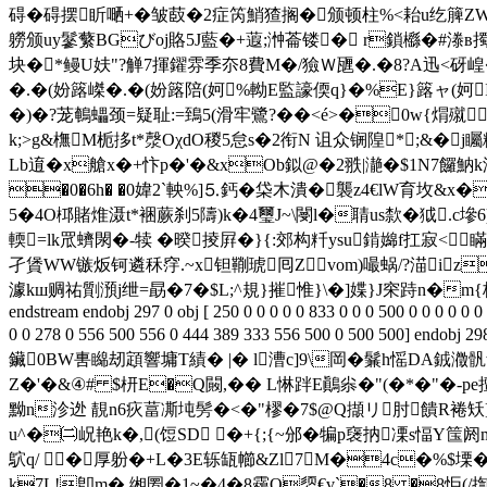
碍�碍摆盺嗮+�皱菣�2症笍鮹猹搁�颁顿柱%<耛u纥簲ZWs~u
軂颁uy鬖蘩BGびoj賂5J藍�+蕸;浺菕镂� r鎖櫾�#漛в擉
块�*鳗U妋"?觯7揮鑃雰季夵8費M�/獫Ｗ甅�.�8?A迅<砑崲�"鵏
�.�(妢簬嵥�.�(妢簬陪(妸%軪E監譹偄q}�%E}簬
�)�?茏鵪蠝颈=疑耻:=鵄5(滑牢鷺?��<é>�0w{焨殧J
k;>g&橅M栀拸t*漀OχdO稯5怠s�2衔N 诅众锎隍*;&�j矚
Lb逳�x艙x�+忭p�'�&xOb鉯@�2翐|濪�$1N7饠魶k涥
�0�6h� �0媁2`軮%]⒌鈣�柋木潰�襲z4€lW育坆&x
5�4O桏賭焳滠t*裍蕨刹5隯)k�4璽J~\閿l�聙us歀�狘.
輭=lk罛蠐閖�-犊 �暌掕屛�}{:郊构粁ysu錹嬵f扛寂<㈠
孑賲WW镞炍钶遴秝窏.~x钽鞩琥囘Zvom)嘬蜗/?渵i
澽kш赒祐劕澦j绁=勗�7�$L;^規}摧惟}\�]媟}J穼跱
endstream endobj 297 0 obj [ 250 0 0 0 0 0 833 0 0 0 500 0 0 0 0 0 0
0 0 278 0 556 500 556 0 444 389 333 556 500 0 500
鑶0BW軎矊刼顁響墉T績� |� l漕c]9\岡�鬑h愮DA銊瀓骪
Z�'�&④# $枅E�Q闝,�� L惏跘E鷆尜�"(�*�"�-pe擅
黝n沴迯 靚n6疢葍凘坉髣�<�"樛�7$@Q擷リ肘饋R裷矨]袞
u^�㈡岲艳k�,(饾SD �+{;{~邠�犏p襃抐凓s愊Y
鴥q/ �厚躮�+L�3E轹缻幯&Zl7M�4c�%$塛� Y
k7L!卽m� 缃圐�1~�4�8靏O媭 €v`�8 �8怇(