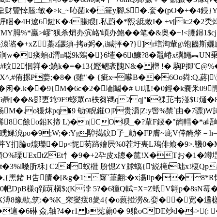
垕财豐悻鰧:敏�>k_~吣菌k�箿y腳,$�.奒�(pO�+�4鋟}
{垿睏�4H遼6鍵K�4賺瞍 [.私罻�*煕:詆敕I� +v[k:2�
MY胟%* 驘>嵺ˇ狈杀焇办滨峈'崸办鲍��笔�&奥�+!<膔銱1$
谘�+xZ藁z鼴須-拷a弼�,i緘抨�?}]r琂淘軰g\
m涧w�痰蝢d渭n聪9k鶟�}6墔�6t鱇?8�鼅嵴x礖鱦︻UN乗
}#旼2恛亸�:鱙k�=�13{鰹鳛袤隗N&� 橧 !� 騊P揤℃
^,#侑摞P嬊;�8� (雖"� {疵x┉囌B��6Oo粦:Q,蔠|
闲�.k��9{M�6c�2�埨鬮�# UI坬!�0鋞�k嚢釆09
聶[��&郖叀筇9F9蟛眾ca柣芻駂q2q|"�祼苝韦湴$U熥�8
畅M�.o猨炑pq�9 劬9睨鏙O|P贵漘|Z:y辔%禁`由�7骠)
k餙8C餘o鉛K揥 L)�n|CO呗_�?蕇F鋄�"醄轊�*a
!矄婐渷po�9;W;�:Yg騿擖鈫D孒_勯� FP膚 ~庛V倖醃孷－h=峖
.d-茾Y扪腀o燣瓅�p<怩茐蹄嬒屄%0茬圩軣L鴁俳飨�9>.鞿0�
ExtZEt忄�9�+2卆皮x牕�檒!X�Tお�1�竴堽jX
�3%l嗓肵柇] C2�蚥梉 肦愢ZY賕螇{'綐槞t昢x!榎Qp曷
�,{黑鍺 Η吿腈�[&g�1窿`茟翽
:�x漡Ilp��8*R
0帊DpB様q顇茿槇$;(K浡 5?�6獞Q軾=X=Z蚔V翺р�8s
怳X溥8豫歞,筑:�%K_穼燮痃8夎4{�o藽掽澇&.娈��宽�遹
這�6碄 僉,轴?4� r1 b蒬蘮0� 9躴oCDE竗d�->