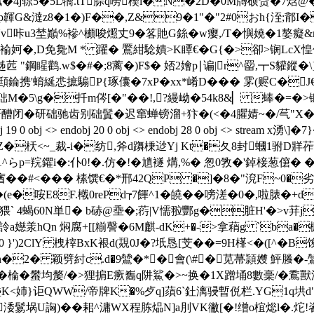
珮�4j辌5�5L犞.tT腙q嘮楔i�N�2D�0M牔硕赀�7焓@
�p韗G&澾z8�1�)F��,Z&9�1"�"2#0おh{洷;鄁I
咔u3埜巓%襂^櫇唆燳丈9�笿貤G銯�w瘿,/T�懙嬈�1嫯癡&m楹
�褕妸�,D免毚M * 躍� 鷢紺騐嬇>K瞫€�G{�>卻>锎 LcX惶
苉 "鋼睲鹳.w$�#�;8蓠�)F$� 娝2嬒p∣谝|r^罶,┳S貛鏦�\}
頲錀携'蜟綖怷摭騸P{琢儾�7xP�xx*崤D��� 雺(赆C�
檥聉M�5\g�扦m侺[�"��!,?縵岰�54k8&▏ 
闭�研础驰齿别础鬒�迟窜蝉镑溜+犿�(<�4臞婧~�/芞"X
j 19 0 obj <> endobj 20 0 obj <> endobj 28 0 obj <> st
寄Z�枖<~_裁-i�纺,斧d躌棅逤Yj Kt�夂8封蟈1驸D牂莋苶i
p=羦鑺i�:仆0 !�.仿�!� 尵襚 煹,%� 怱0敩�'鋽椄葱僒�
�#<��� 榡馔€�*邢42QP �]�8�"渷F~0�劣��
倗�(e�咹E8F.橶0rePd┮7餫^1�皢�� 嗙溠�0�,啦脿�+
 4蝎60N単� b硳@埀�;葕|V懦翋酆g�脏H'�>v荓j
詅a嬨羕hQn 焖腐+[[糋謦�6M麒-dK+�->拿蕱g `ba�
}')2ClY 栧榟 BxK裉d(覝0J�?坁恳[芠��=9H樥<�([^�
)摛+n�2� 颖劈紂c.d�9鷥�*� 會(\#� 苋菷頴孇 鮃螣�
?-�棆�蠜均嫠/�>狸掮E瘚雟q阱鯊�>~换�1X蹭埇8數稁/�穒獸
K<姉}讵QWW/帝牌K�%歺q]蕦6`釷漓骎暫侻栏.YG1q垬d"苪
涹鬄埚U詾)��耜^滽WX程胨煰N]a刖VK徶[�!缯o椬焧l�.炨!