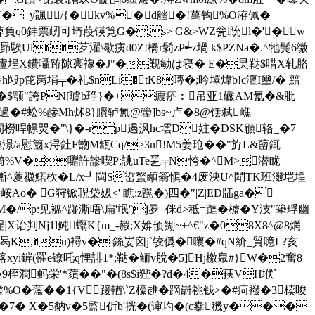
Y�_y飁/{�kv%�d艢�!萬钩%O洊佩�
2秂焯負q0鉮票屻可埼葮锳筧G�,s> G&>WZ瓮i阭l�'� w
cj昴騃Ui��芕濯\歇痍d0Ζ!橋r鬁zP┵z堝 k$PZNa�.^牠鬓6缴
饱簂斯孋廬埕X鐨囁臶隙褭襐�J"�觐勄は寝� E�旲鞑$唶X轧胳
h殹p笓窉埍╤�礼$nLi�tK8暷�;昑墿煒b!c澶I壐/� 黯
@%�$颚"誇PN[瓐b琤}�+癑疥︰吊亚1礹AM氲�&肶
\過�#蚣%醦Mh炢8}臔轳氳@籗]bs~卢�8@铥弑嶕
閒橯哻幜煛�"\}�-rp遏沨hc墵D妵�DSK顅辂_�7=
澋/a慰簂x浔釷F朆M缻Cq/>3n!M5姜玱��"斿L&蒥銸
W旑%V�囎許謲喫P;誂uTe乯╤N恗�^M>潜眬
峿嶃^藑禲鰙杴�L/x┚閩S峾蝵顄籥愼�4废泱U^鬦TK班涰垲堭
Ao� G狩锨聣柋妭<' 瞧;z皩�)四�"|Z|ED牐ga�
M�/p:见褯^踫澌唔\扁'氓')j夛_侎d>秪=躂�樝�Y汥"篫琈幽
诒判Nj1l鲀蠮K{m_-赮;X媕顸餬~+^€"z�08X8^@8焹
K,�u)襑v� 銯妛囟j`铰僞�嚷�#qN紒_質噫L?亥
愘xyi錌(罹e镣吒q悝誹1*;鞑�鲕v脫�5]Hj檄臮#}W�2奮8
N霉�9桎澗蚂 栄'*蕦��"�(8s$i狴�?d�4�荴VH垘`
槎%O�薀��1{V踥輶\`Z檺趡�蹢嶎祧钱>�#疴襏�3椟唆
(: �7� X�5豽v�5監伒b'挄�(谉圴�(c櫜穖y���