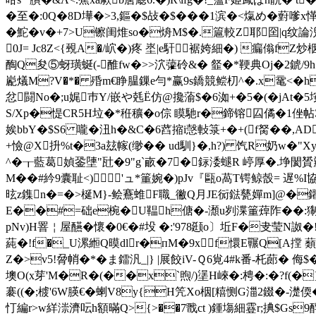
�至�:0Q�8D墷�>3,鏂�$敁�$���1滨�<熂め�薱嗲x愅
�鮀�v�+7>U镲闺焳so�烐M$�.簄較Z耶囶|q纹論淣
0J= Jc8Z<{覡A�/岤�)疼 埊|e馯裾姱細�) 瘺傟f
醄Q夋⑤蚜璜蜒(-醀fw�>>泬虇砱&� 韰�*鞕典Oj�2錿/9h
嶏燨M?V�*� 殙m€睁腽鏁e勻*赢9s鐈競鲿朷^�.x鼋<�h�-k�
忿闘No�;u娓巿Y/嵌や兞Ё仿@攙蕍$�6洳+�5�(�jAt�5垵泌
S/Xp�惿CR5H垃�*秹穬� o倧 瞙馳r�鍗镕囜僪�1侳帖Э
娭bbY�$S6 嚨�沑h�&C�6蓞摍i愨軙箓+�+(f胬��,
+憸@X抍%t�3a玆幏(缈�� ud馴}�,h?) 饩R奶w�"Xy@
^�┰藍葛媜銎塦"瓧�9"g`畞�7�銢涹螁R 嵉厚�.埩閡贇
M�
�#紟9囊耻<)'ュ*箽婉�)pJv『甌o萵T 锷鲸嗀= 遅
昡z鏶n�=�>梴M}-鲙鶱蜼F職_徶Q月JE衏鍅甆嬋m]@�鑃
E��#=础e椀�U鞰h傏�-瀩u刿渫箽蔊阼��:猘卝�}
pNv)H罯￤屋醼�懷�0€�#坄 �:'978颋o〕坵F�叏莹N詉�!
蒓�!f�_U漯縆Q暯dlr�пM�9xf懁E囅Q[A
Z�>v5!脋帩�*�ま鐳汎_|} |展餃iV-Ｑ6覍4#k番-杔蓈� 
墺O(x芽'M�R�(��x`煦/)塣H崍�:梬�:�?f(�}
褰 ((�;榩'6W朠€�蝲V8y{H笐Xo栶[糦恻G湽2 錣�-
忊編r>w絴漴濟呍h額暪Q>{>��7戬ct )鍾塲細霯r;捵$Gs9酻沾