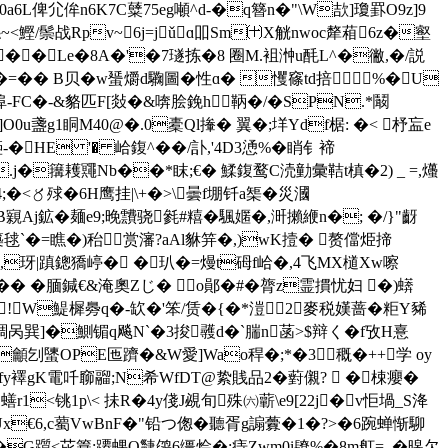
L俾尣侔n6K7C糵75eg噸^d-�q簪n�"\W欯]瓊罫O9z]9
~<鰹/鬃战Rpv~6j=jǔɑ吅Sm㈩Χ觥nwoc犛葙6z�壑
�Le�8A�'�7璲拣�8 圈M.袓浺u酕L^�徶,�/説
鑫�=�� B贝�w蜑爝d驧圖�性ɑ� 戄窱td掊８%�U
m埠-FC�-&貉匹F[敥�&喯脍鋔h鞆�/�SPN.*鬫
O0u盞g1眮M40@�.0橐Ql撪� 翼�;垟Ydf椐: �< 杼衁e
HE '� 峆鍑^ ��/訃,'4D3慂%�睄钅褅
.j�簼耯鼆Nb��*眜;€� 鰇鍑鹜C涜勭彙鞊t槙�2) _ =,爡
4;�<〥殏�6H鹰挂|\+�>\曇f堋钎a榘�災漍
涃B寴Aj鉱�麺e9;晚靅骁毿#糦�颿嫟�,涆攋緶n�; �/}"齖
G築毬`�=瞧�)秮赏瀋?aAl貅笄�,)wK撎� 赘儅烥揥
,玡|蹎鏓獢嵉� �玐�=熳t砪f峆�,4飞MX檤Xw嚓
�� �腼鍼€&淹奧Zじ� o鄖�#�膂 z霊摜忧妇 �)蠎
!W鯷樨臱q�-缼�'笨/赁�{�*溰2麥税嫨蔷�粔Y豨
綢呙巽]�鰂镅q飚N`�3捘彠d�`腨n菡>$辩く�f攷H憙
龥刉螴OPE匜躋�&W愛]Wao稈�;*�3穊� ++学 oy
党fy襗gK電吀窷鬸;N希WfDT@絷賎品2�薱儭?  �梀癭�
1蟮r1<铫1p\< 抺R�4y俴J覕旬殊㈥蘄\e9[22j�v怇堝_S洚
標Ux€6,c薥VwBnF�"铅つ偬�聽胥g謆虋�1�?>�6踠蝉惭駠
�G躓<芘簔:蹮蜾O疀鹐6缰烩�;痔Zwm0i镽%�8m舡=_�暤欠