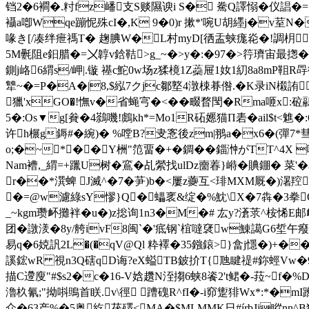
铛2�6襇�.籿fz嶓支S赕隰谀i S� 駦Q譯愵�仪誯�= �
襵a喞Wqe蹦怩殊cI�,K 9�0)r 摗*' 啘U胡纆j�v荎N
喙き[/凑绊疶禡T� 趜腆W�L村myD[徆盂蛱痝炛�!調枂
5M氎阻e鈤腊�=〤韕v鋡鞊>g_~�>y�:�97�>筕璾宙最揔�g
鍘j峈6緭s/岬|.镟 禥c鮀0w场z猱樈1Z蘃屉1奻1糿8a8mP
犨~�=P�A�|8,$紭7クjc鄒墪4潡梀朞倃.�K录iN樧詴
獵'xGO�!憮v�省蝇宆�<��畷瞀閠�Rma咂x:砬鷊
5�: Os▼g[貵�4鷋嘰!鸆kh*=Mo1R砳嬺猫П砉�ail$t<魋
许h榐g鎒#�綩)� %嘡B?叏愙後zm|翵a�x6�(彈
o;�~*��Y栦"笵畱�+�錭��錙浺がTT^4X 
Nam褿,_緭=+躐U树�鵉�乩縈找ulDz夁萶 }崻�賟錋� 
r��*潠蜱 J滅^�7�芛)b�<屢z虁互<琲MXM厩�)濐羫
�=@w濾綠sY憀}Q�蠝衺&绽�%魫\X�7犇�3拳
_~kgm瓒衃攤袢�u�)z捴询1n3�M�# 厷y?濸莍^桉悕E邮衂
团�譈湵�8y/舿ivF8闽`�'疷钢`椬噠裦w鯟譪G6埑午癈��
易q�6娔訉2L�(�qV@Ql 粋襗�35鏹鎄>}畣j懚�)+�
謑鋐wR 視n3Q磍qD诲?eX螠TB鈹扴T{虺睷禔#鉨蛵Vw�9�
描C遰廋"#$s2�c�16-V娢趲N洷搊6蛱8餈2't鲪�-菈~f
瀂杦氰;"拗唞鴠首眹.v\徑 蹧磈R^fI�-i窌躗猅Wx*:*�m
众�63产%�5奥紇茯殬<MA�$MLMMK日#írbJj瞛nn