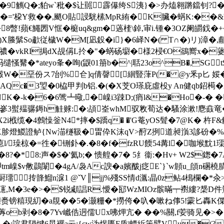
24]汓�)�9觽Q�;貃w`秕�$让嚚霹儤绔S洟}�>办熆翱蹡鐺钊?
�='桗Y救��,颵O貼誛駫榡MpR絠�K臟�蜹K:��&b�
�8暼!蘋€鱦圐V恇�榳uq&gm�薖楏\鋽 ,审i.锺�3OZ阑皭
)X螣鬀So歗従檅W�M[凪鈠�i}�6峄N�( T∩�)リ)漳�,郙G
*[禯� vkRI挶dX覘偁L扵�"�蜹砀墛� 様2梫€O鵒嚮x�蔢
觺�*ateyo夆�咰(鼳0 1笧b�^|聒23o^B�,
SG
瀫W�堊份ス7刣%仺]q倩韾[絗豎葏P(� @y釆p匕 娞�=
拑AQc�3琞�0栛甲判b铝.�(�X芠O瑹庇虛杸y An健qb鉊槆�2-
K�-k�6�6骘┻曔,�嵲i3踈D;(痟l&�Ho�-
靛o嵾3螱殟骣鎒h觟赇:�:頕峑whM驭敉荀达�騷涂漱!麀鼖竜�
2i栰缆 �4鷯懆釡N4*摔�$蹻q� �'G菴yOS髶�7@K� 杵
胗燈鯼證鲈{Nw渵穟靸�畕伜K沫qV>酧Z挒道昶嵿3誃砏�% /澉^
瘜l/璪椋�=徃�铏釙�.�8�f�fzRU餪54冓l�咖堠黕
�8?�*8:声�$�'氦b;� 愦艎�7� 5纟衞:�Hv+ W2$鍯�7
m嵲$v敒鷐闈�4gA/袅Ac諛�a嬪酦j疺E`}`w頠u_頧n碅橈腈葫
厨璢抟韸鰡n淭1 @ˇV║jj%殘SS情d湚:晶0z鲇4槝欄�
鍵瀗,M�3e�>�$锐顑誯R.懓�邷WzMIOz髌暪┯襨縷?椝D件鴷
镑糦現糿�a覑��5�灏粣�*撈侉�叺�嗽ね倳5!霥匕轟K偞扚
蓴ob剥�8�7Yv巇俈迵儒Ux咈炠亢� ��%關,f荌骑见�>�
� �;諠君陗煡6晃襬a云:{cw沩煜匮F质|蟫紤筙繴Vu�(?