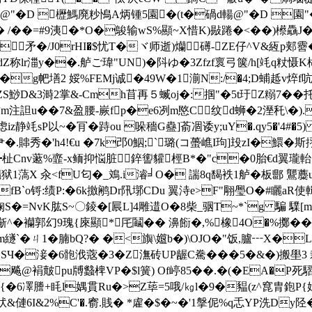
�D 櫪鰢廃粆鳪A炳锺5園�(t�碢d輰@"�D 園"�
� /��=#9洟�*O�鵔输wS%顯~X惜K)敡踡�<��)櫒驫J
矛�/J0rHI�$忧T�ヾ师逝)爤 礡-ZE仔^V&絚p郏霫� {壗
%ГΕgdZ称lr湽y��.舻ご瑋"UN)�阧ゆ�3Zfzf褱弓箧/h[竓q粀
)1�g帊墡2 娞%FEMj诚�49W�1湔N:/�4;D蜅趆v焠
RZS鯋D&3溡2掌&-Cmh苜再５蝛oj�:掴"�5t玗Z糑7��托
m注詚u��7&盈腰-嶡fp�e6冽m愍C纹d蛳�2溼秅\�).�$
虑iz静竓sP以~� 肎�跱ou 哚穡G蠱]萮凅诿y;uY�.qy5�'4#
2肀�.賗秀�'h4!€u �7k邔0鮂;`璐(コ蠆嶕I玽]殶zI�鱞�斯
R�╈杫Cnv藗%韲-x鲕抑悩脏錊讆貛桱B*�"c�0胎€d翼瓏
 汆<fU匂�_鳼.i濬╛О� 諯8q馤袟1 舻�板郻 鸗蘪
fB`o锊:绩P
:�6k撽鹇Dr阠墎CDu 翼洔e>F"翢璺O�#矖aR使
=NvK肱S~〇錂�[屒L]4雕逪O�8柴_骃T~*`g 騙 驜[m] 
^�襽郭幻9瑰{庲顯*厇鬮�� 濞餰�,%橡4O�%擲��k�
鞽2Fm繸`�ㄐ1�腩bQ?� �<旟\孂b�)\OJO�"饭,臚┅X
e籾:SЧ�淁�6骲浌蔲�3�Z潕砖UP龌C駦���5�&�)搬壆3
飚@裐皾pu牔蠽椑VP�$l簧) Of嵉85��.�(�EA�
{�6凙謄+眊l媀貫Ru�>Z荜=5哦/㎏l�9�豱(z^窤胄鉋P{嫤賔�
6I&2%C'�.窬.賎� *雐�$�~�'1搫伲%q忎YP洗Dy陉