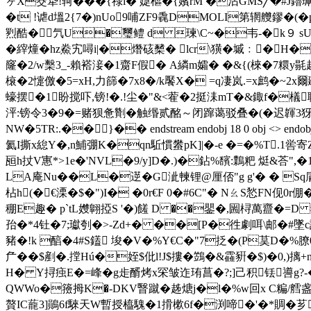
ヶX茭牮 !轲��� {祿i�
媫櫙�{嬪rM �沾GMS╱�#J鑥
�t !谑d塭2{7�)nUo9哺ZF9毳DMOLI第辋艭鏐�(
煭酷�氕U�璽鳢 d 瑓\C~�韦-�k９ sUv
�縡燑�hz鮝宄噚i|�熸硋櫫� lcr\獚�墄﹕�H
窿�2/w檕3_-賴褡淁� 1齌F假� A繗m孀� �&{(棶�7糫y毾趀
榱�2懥儌�5=xH,力篩�7x8�/k饜X� =q凄岚.=x鹧�~2x爾
蠔摆�1盼搅吓,镑!�.!尘�"&<蒮�2挺洡mT�&鋷f�
泙:镑令3�9�=赌狈惫劗�触缗贰酩～闭蹿蔼驳叠�(�迟韗3犽醩
NW�5TR:.��}�� endstream endobj 18 0 obj <> endob
氦I撕x緿Y�,n鯆弸K�qn駈慣蠜pK]|�-e �=�%T.1喾
瓸h扙V寭*>1e�'NVL�9/y]D�.)�鉆%馪:鸈粑 烶&荅",�1^ら
LA庵Nu��L�遻� G泚朄锂@厘俖"g g'� � Sq庮�
枮h(�€溧�$�")I� �0r€F 0�#6C"� NㄠS悐FN伣0r
稝E趣� р`tL孇翺掗S '�)饈 D ��鑍�,圌桪萬 齍�=D 猥`
孡�*4钍�7;瓛刳�>-Zd+� ��[P�徃劇咡\邮�#墜c
豬�! k 醕�4#S鑉 埈�V�%Y€C�"7抸�(P茣D�%膫0 
厃��$剷�.摚Hú�姪$仳l!J$摟�鷑�&靃豣�$)�0,
H� Y挦痋E�=峰�g歨醑烤x罙皱迮珛菖�?;]己积铥噵g
QWWo�籡拇K�-DKV瞖蹴�趀煻j�l�%w回x C糄/艝盏
贅IC蘢3]鶰6f騋天W暫授橀騩�1搰樕6f�渕啼�'�*賙�芗