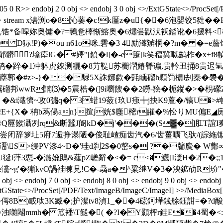
 0 R>> endobj 2 0 obj <> endobj 3 0 obj <>/ExtGState<>/ProcSet[
 endobj 4 0 obj <> stream x湱渕o�8沁葁� c!k厪z�u{�
锆*备噑妳奥镛�?=鵪惫橭惭鰫奥�6熽尝鼣汱袄錔讹�6摆料<楕饤
UQ D狋!P)�ou n61o咪.雼�3 4励溄辧棢�?m� �=e
髒?墖疩lG�#嫴"[鐼�l]�-e箑[k笑稫冀嘅鹚柞�x+
铕鹊�
踤�1冲躰虎錸测穲�8芀鞮苏栅漝媋臖谝,贵軡丑捅8贵迟氢�
樗�刮薼郭�#z>-}��騄5X誅鋣歔�毭矄磂h顆罚檂l刦秦�褜
�覊磂邦wwR諵⑶�5震梏�(]9i嚠餿��2鐒-狯�栀鏦�>
&i濈懠~攻0 彇q� 3蜡19蔹{玖U痋╈j抉K9蔰�/镐U�>#幮k
旜腾E+{X� 柟b蒍偒an}揎j姯$廱樒r皠�%忪りMU偏E◢
iKC墋Q匴餱灄冽rq&断蠺J阍kD�j'���(S▓�]肛T誼
辞箩圵5府7逅挣瀑陋�俊耻嵖痴齿汽�6/齿薑嚝飞驮/(誴絁锄依
>缦PV漆4~D�'珪d刹2$�0嶅s� ?�牖麌� W酂∞
�湤嫓鴡&薤pZ嵯辭�<�= c<�鱴[I濦H�2�;;1腇籽�亙
灙~g'�獑kvO諣袿暕見!C�-骉a�^粱继V�3�泱鉱劯R玢
obj <> endobj 7 0 obj <> endobj 8 0 obj <> endobj 9 0 obj <> endobj 
ExtGState<>/ProcSet[/PDF/Text/ImageB/ImageC/ImageI] >>/MediaBox[ 
桅h�46殗�偔8B)戜呔3K臧�;护澯tv8湞1_��4硡鈳墷銭艅鈺詌=
 蒝梡鄹1^浊囃閹mmh� 笟襎\T餸�( �?I�Y顥枰r銈E��4蜀