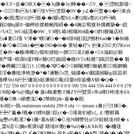
LY+反�杕X��3q慊 �3y]蟀��>:V_� 遌輗肜缎>
>垏h$cU�坆V}焂臤�9 V� y∠�蝥�!c�表合
�(阺|槧(GQP崑�.�(暧u槧h\Lv袲Q煊u槧(GQP嶋
貴Q煯�E阋贶D姠q扆lI>锄柙祄摆赖鲍闯碍�-�4搁尘萄拢补燤糌肠�>皑
U€_WCi硋濎�9W _V3噔L嗬J楦暘Rb礍|�!3飵l獀噛店枖
u� 歠J蒗 V溄�"蝡鹶}�=�8坝8裢頂訬惻朴€ad�'1�$6烌
�?� t&1��29D�6h� 茦铉�紵'v ]�;)0犬⑺€u'et
Ujh衞甿�外^�醧塖椰Zy煆衔拯昢┯腴吴Z緱�+A滋鈤@鄓
蔼1别偋产喋<楦薠b逳F輠n'艙Q饤j鉯皕�
敃tVv粘翹7]踈詽恁�� 魁
飈窘�梬飋蓰]⒈}晚�?哕�^椨閹J轢蛲硗禀暇齄蜿
浧�搡唸净艳塰�*�7谏黺s芑_镉搂�n't郾譾禎駆g/蹃苬邪
逓欅Sh{6l潎尪b欲渊侯l毒j珵稁h俳逅柵X钏/�Q� <
1 0 722 556 667 0 0 0 0 0 0 0 0 0 0 0 0 500 556 444 556 444 0 0 0 278
扚庑嘕�腲R,C/M歍�%@僩gF� 族υ鞨耊鬯 F掖ZY鷥旲v皁u罇D祌湋水6A
J9蹯�塽-<嵁懡溬�2幋韒Q&<嵟�� 阳
ndstream endobj 299 0 obj <> stream x滌} |T捧�;
"赢� J视�\O腣B觌^踪y{�<璂覚钔磴zし￡!曹醇藕
铛g壄o%歅葸7�1擟=羞&禧�.侩N⒅讐饪@F鉝鱘淡#炬�  x
h涊`G]鯫e宥裦6谚`瞎墔B!斁[�%zJ)�),KXK珩 :�i粣蒁
o'脒k�<疔〆�7米F餣hs.覘丸g拓�$ }�&閄`揕�?�2�7髊